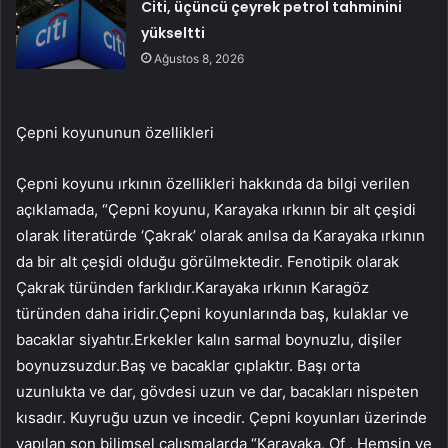
Citi, üçüncü çeyrek petrol tahminini
yükseltti
Ağustos 8, 2026
Çepni koyununun özellikleri
Çepni koyunu ırkının özellikleri hakkında da bilgi verilen
açıklamada, “Çepni koyunu, Karayaka ırkının bir alt çeşidi
olarak literatürde ‘Çakrak’ olarak anılsa da Karayaka ırkının
da bir alt çeşidi olduğu görülmektedir. Fenotipik olarak
Çakrak türünden farklıdır.Karayaka ırkının Karagöz
türünden daha iridir.Çepni koyunlarında baş, kulaklar ve
bacaklar siyahtır.Erkekler kalın sarmal boynuzlu, dişiler
boynuzsuzdur.Baş ve bacaklar çıplaktır. Başı orta
uzunlukta ve dar, gövdesi uzun ve dar, bacakları nispeten
kısadır. Kuyruğu uzun ve incedir. Çepni koyunları üzerinde
yapılan son bilimsel çalışmalarda “Karayaka, Of , Hemşin ve