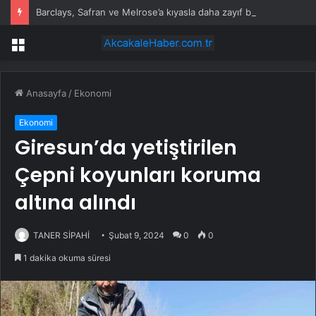
Barclays, Safran ve Melrose’a kıyasla daha zayıf büyüme kaldıracı nedeniyle MTU’yu düşürdü
Menü
Anasayfa
/
Ekonomi
Ekonomi
Giresun’da yetiştirilen
Çepni koyunları koruma
altına alındı
TANER SİPAHİ
Şubat 9, 2024
0
0
1 dakika okuma süresi