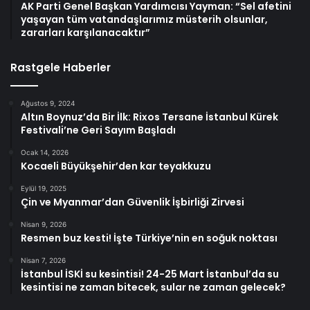
AK Parti Genel Başkan Yardımcısı Yayman: “Sel afetini
yaşayan tüm vatandaşlarımız müsterih olsunlar,
zararları karşılanacaktır”
Rastgele Haberler
Ağustos 9, 2024
Altın Boynuz’da Bir İlk: Rixos Tersane İstanbul Kürek
Festivali’ne Geri Sayım Başladı
Ocak 14, 2026
Kocaeli Büyükşehir’den kar teyakkuzu
Eylül 19, 2025
Çin ve Myanmar’dan Güvenlik İşbirliği Zirvesi
Nisan 9, 2026
Resmen buz kesti! İşte Türkiye’nin en soğuk noktası
Nisan 7, 2026
İstanbul İSKİ su kesintisi! 24-25 Mart İstanbul’da su
kesintisi ne zaman bitecek, sular ne zaman gelecek?