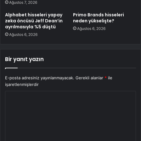
Ağustos 7, 2026
Alphabet hisseleri yapay
Primo Brands hisseleri
zeka öncüsü Jeff Dean’in
neden yükselişte?
ayrılmasıyla %5 düştü
Ağustos 6, 2026
Ağustos 6, 2026
Bir yanıt yazın
E-posta adresiniz yayınlanmayacak.
Gerekli alanlar
*
ile
işaretlenmişlerdir
Y
o
r
u
m