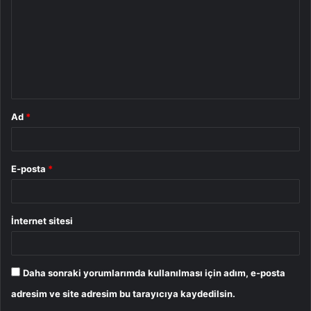
r
u
m
*
Ad
*
E-posta
*
İnternet sitesi
Daha sonraki yorumlarımda kullanılması için adım, e-posta
adresim ve site adresim bu tarayıcıya kaydedilsin.