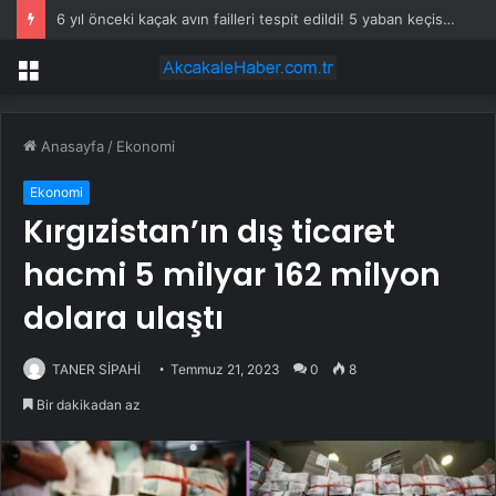
6 yıl önceki kaçak avın failleri tespit edildi! 5 yaban keçisi için ceza uygulandı
Menü
Anasayfa
/
Ekonomi
Ekonomi
Kırgızistan’ın dış ticaret
hacmi 5 milyar 162 milyon
dolara ulaştı
TANER SİPAHİ
Temmuz 21, 2023
0
8
Bir dakikadan az