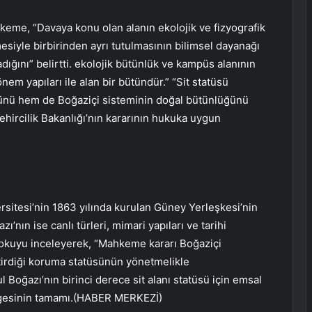
ahkeme, “Davaya konu olan alanın ekolojik ve fizyografik
rmesiyle birbirinden ayrı tutulmasının bilimsel dayanağı
ğını” belirtti. ekolojik bütünlük ve kampüs alanının
önem yapıları ile alan bir bütündür.” “Sit statüsü
ğünü hem de Boğaziçi sisteminin doğal bütünlüğünü
ehircilik Bakanlığı’nın kararının hukuka uygun
sitesi’nin 1863 yılında kurulan Güney Yerleşkesi’nin
ı’nın ise canlı türleri, mimari yapıları ve tarihi
. dokuyu inceleyerek, “Mahkeme kararı Boğaziçi
tirdiği koruma statüsünün yönetmelikle
l Boğazı’nın birinci derece sit alanı statüsü için emsal
ölgesinin tamamı.(HABER MERKEZİ)