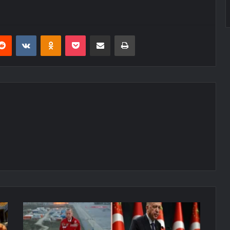
erest
Reddit
VKontakte
Odnoklassniki
Pocket
E-Posta ile paylaş
Yazdır