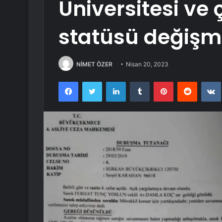
Üniversitesi ve 
statüsü değiş
NİMET ÖZER
Nisan 20, 2023
Facebook
Twitter
LinkedIn
Tumblr
Pinterest
Reddit