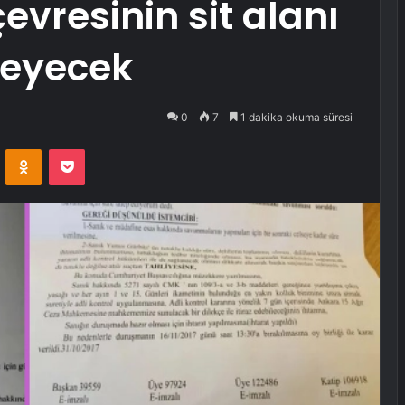
çevresinin sit alanı
meyecek
0
7
1 dakika okuma süresi
VKontakte
Odnoklassniki
Pocket