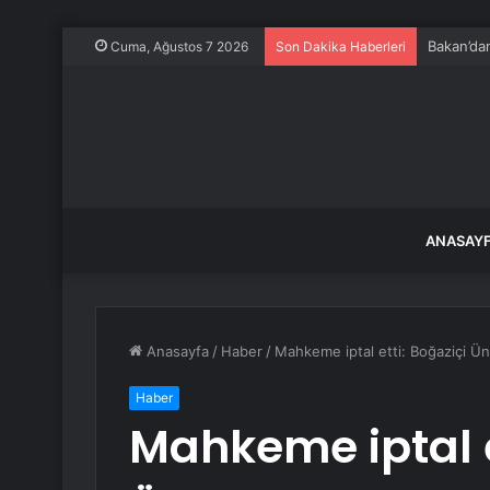
Bakan’dan
Cuma, Ağustos 7 2026
Son Dakika Haberleri
ANASAY
Anasayfa
/
Haber
/
Mahkeme iptal etti: Boğaziçi Ün
Haber
Mahkeme iptal e