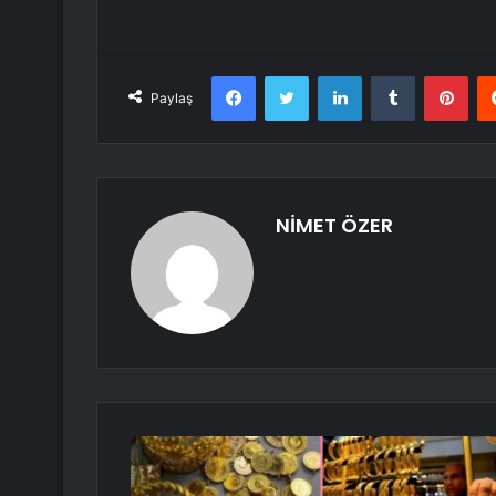
Facebook
Twitter
LinkedIn
Tumblr
Pint
Paylaş
NİMET ÖZER