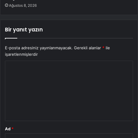
Ağustos 8, 2026
Bir yanıt yazın
E-posta adresiniz yayınlanmayacak.
Gerekli alanlar
*
ile
işaretlenmişlerdir
Y
o
r
u
m
*
Ad
*