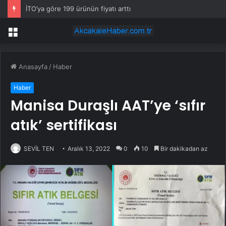
İTO’ya göre 199 ürünün fiyatı arttı
Menü
Anasayfa
/
Haber
Haber
Manisa Duraşlı AAT’ye ‘sıfır
atık’ sertifikası
SEVİL TEN
Aralık 13, 2022
0
10
Bir dakikadan az