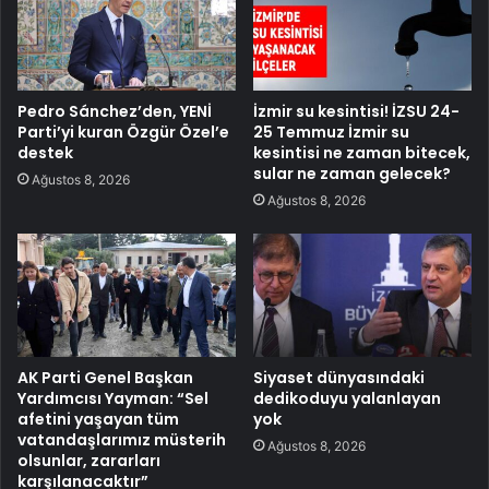
Pedro Sánchez’den, YENİ
İzmir su kesintisi! İZSU 24-
Parti’yi kuran Özgür Özel’e
25 Temmuz İzmir su
destek
kesintisi ne zaman bitecek,
sular ne zaman gelecek?
Ağustos 8, 2026
Ağustos 8, 2026
AK Parti Genel Başkan
Siyaset dünyasındaki
Yardımcısı Yayman: “Sel
dedikoduyu yalanlayan
afetini yaşayan tüm
yok
vatandaşlarımız müsterih
Ağustos 8, 2026
olsunlar, zararları
karşılanacaktır”