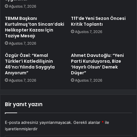
Ağustos 7, 2026
TBMM Başkanı
Tff’de Yeni Sezon Öncesi
Kurtulmuş’tan Sincan’daki
Kritik Toplantı
Helikopter Kazası İçin
Ağustos 7, 2026
Taziye Mesajı
Ağustos 7, 2026
Özgür Özel: “Kemal
Ahmet Davutoğlu: “Yeni
Türkler’i Katledilişinin
Parti Kuruluyorsa, Bize
46’ncı Yılında Saygıyla
‘Hayırlı Olsun’ Demek
Anıyorum”
Düşer”
Ağustos 7, 2026
Ağustos 7, 2026
Bir yanıt yazın
E-posta adresiniz yayınlanmayacak.
Gerekli alanlar
*
ile
işaretlenmişlerdir