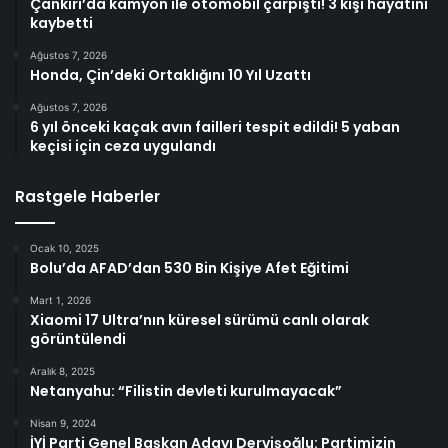
Çankırı’da kamyon ile otomobil çarpıştı! 3 kişi hayatını
kaybetti
Ağustos 7, 2026
Honda, Çin’deki Ortaklığını 10 Yıl Uzattı
Ağustos 7, 2026
6 yıl önceki kaçak avın failleri tespit edildi! 5 yaban
keçisi için ceza uygulandı
Rastgele Haberler
Ocak 10, 2025
Bolu’da AFAD’dan 530 Bin Kişiye Afet Eğitimi
Mart 1, 2026
Xiaomi 17 Ultra’nın küresel sürümü canlı olarak
görüntülendi
Aralık 8, 2025
Netanyahu: “Filistin devleti kurulmayacak”
Nisan 9, 2024
İYİ Parti Genel Başkan Adayı Dervişoğlu: Partimizin