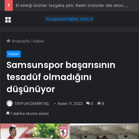
El emeği ürünler tezgaha çıktı: Kadın üreticiler aile ekonomisine katkı sağlıyor
Menü
Anasayfa
/
Haber
Haber
Samsunspor başarısının
tesadüf olmadığını
düşünüyor
TAYFUN DEMİRTAŞ
Aralık 11, 2022
0
8
1 dakika okuma süresi