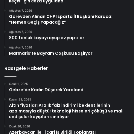
keçisi için ceza uygulandı
Ağustos 7, 2026
Görevden Alınan CHP Isparta İl Başkanı Karaca:
“Hemen Geçiş Yapacağız”
Ağustos 7, 2026
800 tonluk kayayı oyup ev yaptılar
Ağustos 7, 2026
Marmaris’te Bayram Coşkusu Başlıyor
Rastgele Haberler
Ocak 1, 2025
Gebze’de Kadın Düşerek Yaralandı
Kasım 23, 2025
Altın fiyatları Aralık faiz indirimi beklentilerinin
azalmasıyla düştü; teknoloji hisseleri çöküşü ve mali
endişeler kayıpları sınırlıyor
Ocak 26, 2026
Azerbaycan ile Ticari İş Birliği Toplantısı