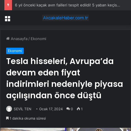
6 yıl önceki kaçak avın failleri tespit edildi! 5 yaban keçisi için ceza uygulandı
Menü
Anasayfa
/
Ekonomi
Ekonomi
Tesla hisseleri, Avrupa’da
devam eden fiyat
indirimleri nedeniyle piyasa
açılışından önce düştü
SEVİL TEN
Ocak 17, 2024
0
1
1 dakika okuma süresi