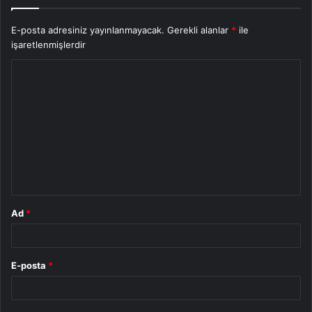
E-posta adresiniz yayınlanmayacak.
Gerekli alanlar
*
ile
işaretlenmişlerdir
Y
o
r
u
m
*
Ad
*
E-posta
*