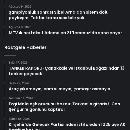
Ağustos 9, 2026
Şampiyonluk sonrası Sibel Arna’dan sitem dolu
paylaşım: Tek bir korna sesi bile yok
Ağustos 9, 2026
MTV ikinci taksit ödemeleri 31 Temmuz’da sona eriyor
Rastgele Haberler
Eylül 17, 2025
TANKER RAPORU-Çanakkale ve İstanbul Boğazı’ndan 13
tanker geçecek
Ocak 29, 2026
Araç yıkamayın, cam silmeyin, çamaşır asmayın
Temmuz 14, 2026
Ezgi Mola aşk orucunu bozdu: Tarkan’ın gitaristi Can
Şengün’e gönlünü kaptırdı
Şubat 12, 2024
Kırşehir’de Gelecek Partisi’nden istifa eden 1025 üye AK