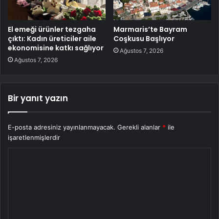
El emeği ürünler tezgaha
Marmaris’te Bayram
çıktı: Kadın üreticiler aile
Coşkusu Başlıyor
ekonomisine katkı sağlıyor
Ağustos 7, 2026
Ağustos 7, 2026
Bir yanıt yazın
E-posta adresiniz yayınlanmayacak.
Gerekli alanlar
*
ile
işaretlenmişlerdir
Y
o
r
u
m