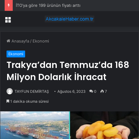
İTO’ya göre 199 ürünün fiyatı arttı
Menü
Anasayfa
/
Ekonomi
Ekonomi
Trakya’dan Temmuz’da 168
Milyon Dolarlık İhracat
TAYFUN DEMİRTAŞ
Ağustos 6, 2023
0
7
1 dakika okuma süresi